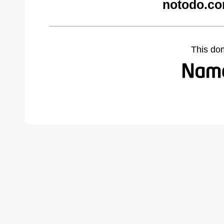
notodo.co
This do