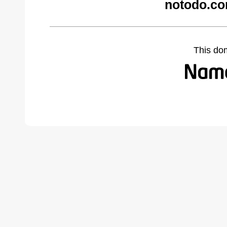
notodo.co
This do